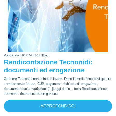
Pubblicato il 03/07/2026 In
Blog
Rendicontazione Tecnonidi:
documenti ed erogazione
Ottenere Tecnonidi non chiude il lavoro. Dopo l’ammissione devi gestire
correttamente fatture, CUP, pagamenti, richieste di erogazione,
documenti tecnici, variazioni [...]Leggi di più... from Rendicontazione
Tecnonidi: documenti ed erogazione
APPROFONDISCI