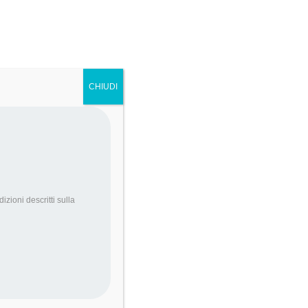
Il metodo
Bandi Attivi
Blog
Contattaci
CHIUDI
esta aggiornato sui bandi e ricevi
onsigli per la tua startup! Iscriviti alla
ewsletter di Feeda
*
campi obbligatori
dizioni descritti sulla
accio parte di un: