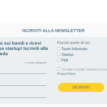
Home
About
Servizi
Chi siamo
ISCRIVITI ALLA NEWSLETTER
, Modelli e Template PDF
 sui bandi e ricevi
Faccio parte di un:
R
anvas: Cos’è,
a startup! Iscriviti alla
Team Informale
c
eeda
Startup
n
 Modelli e
PMI
*
campi obbligatori
Ho letto e accetto i termini e le con
Privacy Policy
F